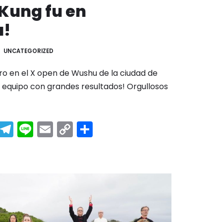
 Kung fu en
a!
UNCATEGORIZED
ro en el X open de Wushu de la ciudad de
equipo con grandes resultados! Orgullosos
W
T
Li
E
C
C
e
el
n
m
o
o
C
e
e
ai
p
m
h
gr
l
y
p
a
a
Li
ar
m
n
tir