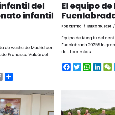
infantil del
El equipo de
nato infantil
Fuenlabrad
POR
CENTRO
ENERO 30, 2026
Equipo de Kung fu del cent
Fuenlabrada 2025!Un gran 
ada de wushu de Madrid con
de…
Leer más »
Judo Francisco Valcárcel
F
T
W
Li
a
w
h
n
C
C
c
itt
a
k
m
o
o
e
er
ts
e
p
m
b
A
dI
y
p
o
p
n
t
Li
ar