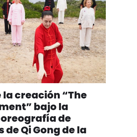
k
 la creación “The
ment” bajo la
coreografía de
 de Qi Gong de la