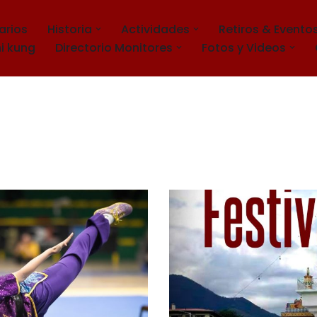
arios
Historia
Actividades
Retiros & Evento
i kung
Directorio Monitores
Fotos y Videos