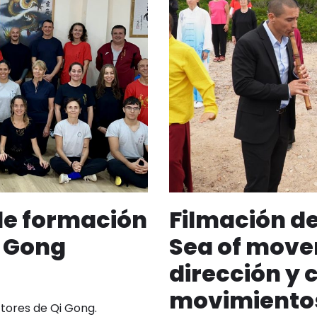
o
p
n
tir
k
k
de formación
Filmación de
i Gong
Sea of move
dirección y 
movimientos
tores de Qi Gong.