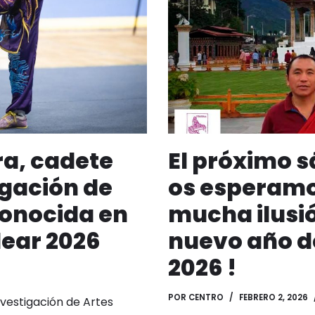
a, cadete
El próximo s
igación de
os esperamo
conocida en
mucha ilusió
lear 2026
nuevo año d
2026 !
POR
CENTRO
FEBRERO 2, 2026
nvestigación de Artes