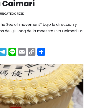
 Caimari
UNCATEGORIZED
The Sea of movement” bajo la dirección y
s de Qi Gong de la maestra Eva Caimari. La
W
T
Li
E
C
C
e
el
n
m
o
o
C
e
e
ai
p
m
h
gr
l
y
p
a
a
Li
ar
m
n
tir
k