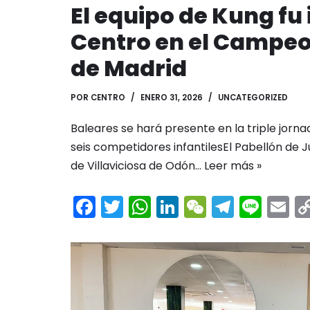
El equipo de Kung fu 
Centro en el Campeo
de Madrid
POR
CENTRO
ENERO 31, 2026
UNCATEGORIZED
Baleares se hará presente en la triple jorn
seis competidores infantilesEl Pabellón de 
de Villaviciosa de Odón…
Leer más »
F
T
W
Li
W
T
Li
E
a
w
h
n
e
el
n
c
itt
a
k
C
e
e
ai
e
er
ts
e
h
gr
l
b
A
dI
a
a