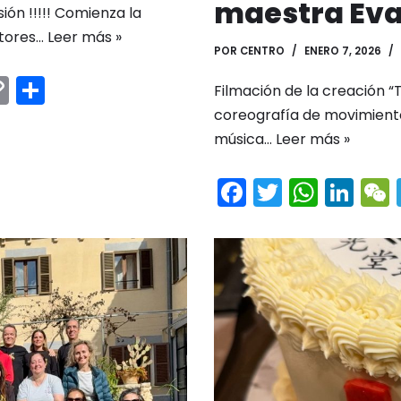
maestra Eva
ión !!!!! Comienza la
ctores…
Leer más »
POR
CENTRO
ENERO 7, 2026
C
C
Filmación de la creación “
m
o
o
coreografía de movimiento
p
m
música…
Leer más »
y
p
F
T
W
Li
Li
ar
a
w
h
n
n
tir
c
itt
a
k
k
e
er
ts
e
b
A
dI
o
p
n
t
o
p
k