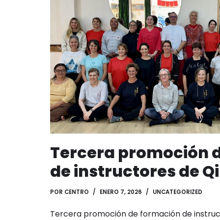
o
p
n
t
m
o
p
k
Tercera promoción 
de instructores de Q
POR
CENTRO
ENERO 7, 2026
UNCATEGORIZED
Tercera promoción de formación de instruc