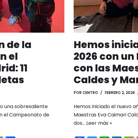
 de la
Hemos inici
n el
2026 con un 
d: 11
con las Mae
letas
Caldes y Ma
POR
CENTRO
FEBRERO 2, 2026
do una sobresaliente
Hemos iniciado el nuevo añ
 en el Campeonato de
Maestras Eva Caimari Cald
dos…
Leer más »