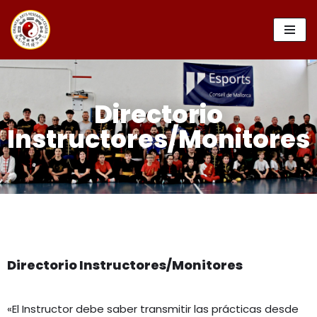
Saltar
al
contenido
Directorio
Instructores/Monitores
Directorio Instructores/Monitores
«El Instructor debe saber transmitir las prácticas desde