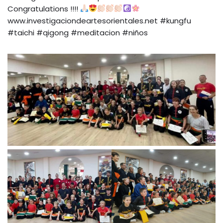
Congratulations !!!!
www.investigaciondeartesorientales.net #kungfu
#taichi #qigong #meditacion #niños