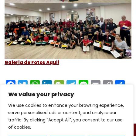
Galeria de Fotos Aqui!
F
T
W
Li
W
T
Li
E
C
C
a
w
h
n
e
el
n
m
o
o
We value your privacy
c
itt
a
k
C
e
e
ai
p
m
We use cookies to enhance your browsing experience,
e
er
ts
e
h
gr
l
y
p
serve personalised ads or content, and analyse our
traffic. By clicking "Accept All", you consent to our use
b
A
dI
a
a
Li
ar
of cookies.
CENTRO DE INVESTIGACION DE ARTES ORIENTALES /
o
p
n
t
m
n
tir